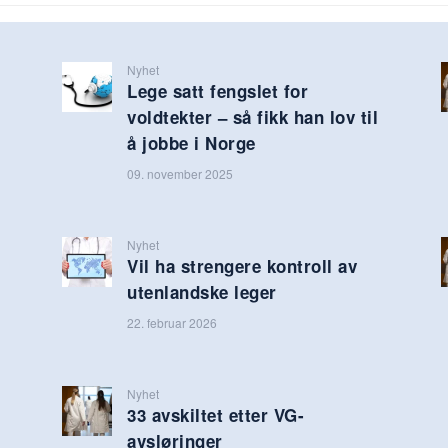
Nyhet
Lege satt fengslet for
voldtekter – så fikk han lov til
å jobbe i Norge
09. november 2025
Nyhet
Vil ha strengere kontroll av
utenlandske leger
22. februar 2026
Nyhet
33 avskiltet etter VG-
avsløringer