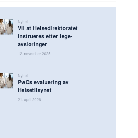
Nyhet
Vil at Helsedirektoratet
instrueres etter lege-
avsløringer
12. november 2025
Nyhet
PwCs evaluering av
Helsetilsynet
21. april 2026