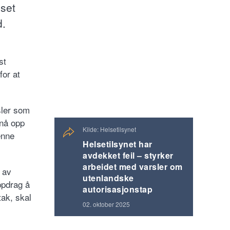
nset
d.
st
for at
sler som
 nå opp
Kilde: Helsetilsynet
enne
Helsetilsynet har
avdekket feil – styrker
arbeidet med varsler om
 av
utenlandske
ppdrag å
autorisasjonstap
ak, skal
02. oktober 2025