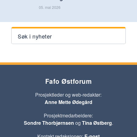
05. mai 2026
Søk i nyheter
Fafo Østforum
Prosjektleder og web-redaktør:
Anne Mette Ødegård
Prosjektmedarbeidere:
Sondre Thorbjørnsen
og
Tina Østberg
.
Kontakt redaksjonen:
E-post