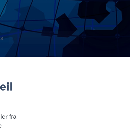
s
eil
ler fra
e