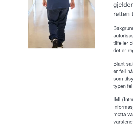
gjelder
retten 
Bakgrunn
autorisa
tilfeller
det er re
Blant sak
er feil 
som tilsy
typen fei
IMI (Int
informas
motta va
varslene