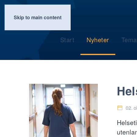
Skip to main content
Start
Nyheter
Tema
Hel
02. 
Helseti
utenla