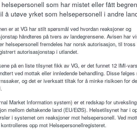
 helsepersonell som har mistet eller fått begre
til å utøve yrket som helsepersonell i andre lan
en er at VG har stilt spørsmål ved hvordan reaksjoner og
sjonstap håndteres på tvers av landegrensene. Avisen har vi
 der helsepersonell fremdeles har norsk autorisasjon, til tross 
gistrert autorisasjonstap i utlandet.
ene på en liste tilsynet fikk av VG, er det funnet 12 IMI-var
håndtert ved mottak eller innledende behandling. Disse følges
nssaker, og det er iverksatt tiltak for å minke risikoen for d
l.
ernal Market Information system) er et redskap for utveksling
jon mellom deltakende land (EU/EØS). Helsetilsynet har i o
rsler i systemet om reaksjoner mot helsepersonell. Ved mott
 kontrolleres opp mot Helsepersonellregisteret.