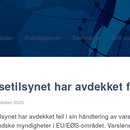
sider
Publikasjoner
Seminarer
Om os
setilsynet har avdekket f
oktober 2025
lsynet har avdekket feil i sin håndtering av vars
ndske myndigheter i EU/EØS-området. Varslen