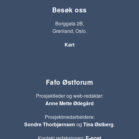
Besøk oss
Borggata 2B,
Grønland, Oslo.
Kart
Fafo Østforum
Prosjektleder og web-redaktør:
Anne Mette Ødegård
Prosjektmedarbeidere:
Sondre Thorbjørnsen
og
Tina Østberg
.
Kontakt redaksjonen:
E-post