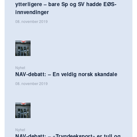
ytterligere – bare Sp og SV hadde EØS-
innvendinger
08. november 2019
Nyhet
NAV-debatt: – En veldig norsk skandale
08. november 2019
Nyhet
NAV-debatt: – «Trygdeeksport» er tull og