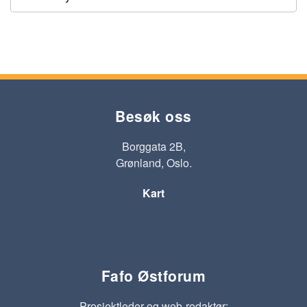
Besøk oss
Borggata 2B,
Grønland, Oslo.
Kart
Fafo Østforum
Prosjektleder og web-redaktør: