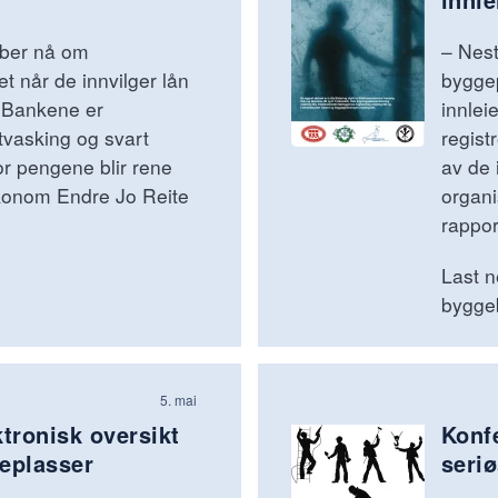
 ber nå om
– Nest
t når de innvilger lån
byggep
– Bankene er
innlei
tvasking og svart
registr
or pengene blir rene
av de 
tøkonom Endre Jo Reite
organi
rappor
Last n
bygge
5. mai
ktronisk oversikt
Konf
eplasser
seri