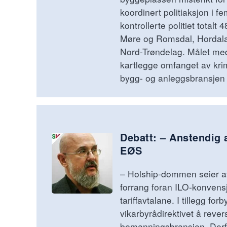
koordinert politiaksjon i fe
kontrollerte politiet totalt
Møre og Romsdal, Hordala
Nord-Trøndelag. Målet me
kartlegge omfanget av krim
bygg- og anleggsbransjen 
Debatt: – Anstendig 
EØS
– Holship-dommen seier a
forrang foran ILO-konven
tariffavtalane. I tillegg fo
vikarbyrådirektivet å rever
bemanningsbransjen. Derfo