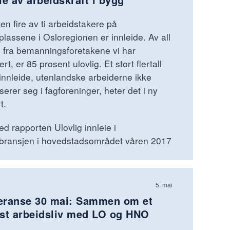
en fire av ti arbeidstakere på
lassene i Osloregionen er innleide. Av all
e fra bemanningsforetakene vi har
ert, er 85 prosent ulovlig. Et stort flertall
innleide, utenlandske arbeiderne ikke
serer seg i fagforeninger, heter det i ny
t.
ed rapporten Ulovlig innleie i
bransjen i hovedstadsområdet våren 2017
5. mai
eranse 30 mai: Sammen om et
øst arbeidsliv med LO og HNO