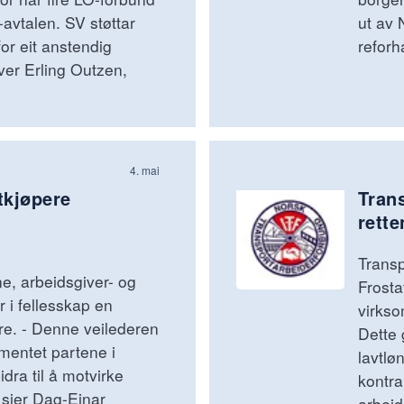
avtalen. SV støttar
ut av 
or eit anstendig
reforh
iver Erling Outzen,
4. mai
tkjøpere
Trans
rette
Transp
e, arbeidsgiver- og
Frosta
 i fellesskap en
virkso
ere. - Denne veilederen
Dette 
mentet partene i
lavtlø
idra til å motvirke
kontra
 sier Dag-Einar
arbeid