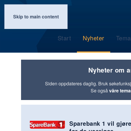
Skip to main content
Start
Nyheter
Tema
Nyheter om a
Siden oppdateres daglig. Bruk søkefunks
Se også
våre tema
Sparebank 1 vil gjør
for de useriøse