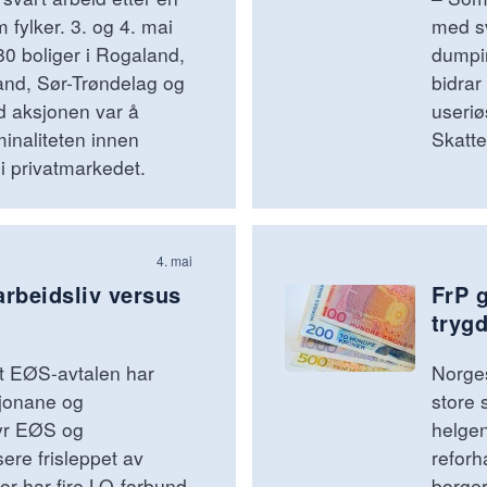
m fylker. 3. og 4. mai
med sv
 480 boliger i Rogaland,
dumpi
nd, Sør-Trøndelag og
bidrar
d aksjonen var å
useriø
inaliteten innen
Skatte
i privatmarkedet.
4. mai
arbeidsliv versus
FrP 
trygd
t EØS-avtalen har
Norges
sjonane og
store 
rbyr EØS og
helgen
sere frisleppet av
reforh
r har fire LO-forbund
borger