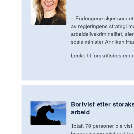
– Endringene skjer som et 
av regjeringens strategi m
arbeidslivskriminalitet, sie
sosialminister Anniken Hau
Lenke til forskriftsbestem
Bortvist etter storak
arbeid
Totalt 70 personer ble vist
byggeplassen mistenkt for 