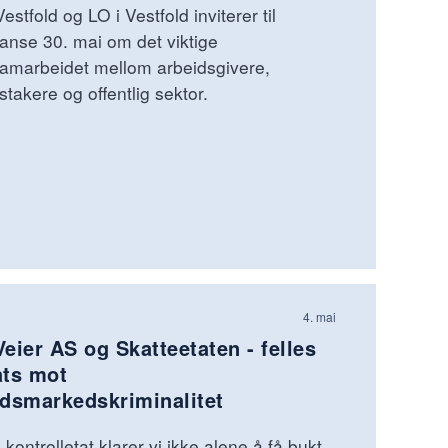
stfold og LO i Vestfold inviterer til
anse 30. mai om det viktige
amarbeidet mellom arbeidsgivere,
stakere og offentlig sektor.
4. mai
eier AS og Skatteetaten - felles
ats mot
idsmarkedskriminalitet
kontrolletat klarer vi ikke alene å få bukt