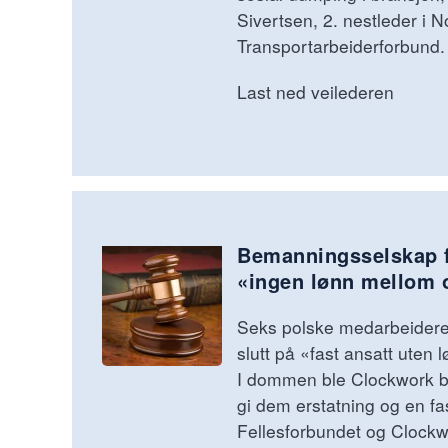
Sivertsen, 2. nestleder i N
Transportarbeiderforbund.
Last ned veilederen
Bemanningsselskap f
«ingen lønn mellom 
Seks polske medarbeidere g
slutt på «fast ansatt uten
I dommen ble Clockwork b
gi dem erstatning og en fas
Fellesforbundet og Clock