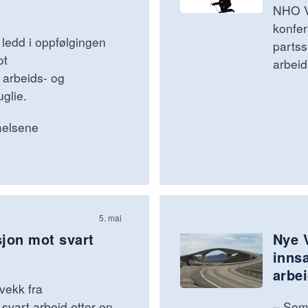
NHO Ve
konfer
ledd i oppfølgingen
partss
ot
arbeid
r arbeids- og
glie.
melsene
5. mai
sjon mot svart
Nye V
inns
arbe
 vekk fra
svart arbeid etter en
– Som 