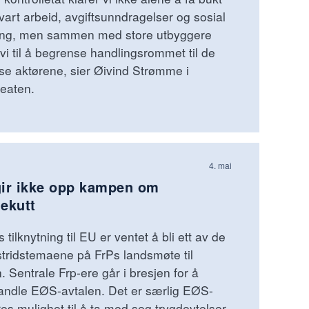
art arbeid, avgiftsunndragelser og sosial
ng, men sammen med store utbyggere
 vi til å begrense handlingsrommet til de
se aktørene, sier Øivind Strømme i
eaten.
4. mai
gir ikke opp kampen om
ekutt
 tilknytning til EU er ventet å bli ett av de
stridstemaene på FrPs landsmøte til
. Sentrale Frp-ere går i bresjen for å
andle EØS-avtalen. Det er særlig EØS-
es mulighet til å ta med seg trygdeytelser