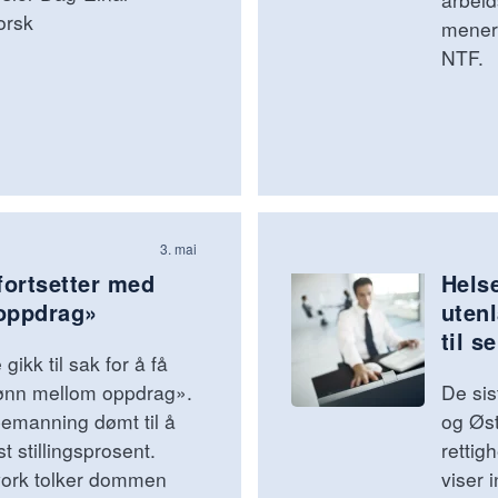
orsk
mener
NTF.
3. mai
ortsetter med
Hels
oppdrag»
utenl
til s
ikk til sak for å få
 lønn mellom oppdrag».
De sis
emanning dømt til å
og Øst
t stillingsprosent.
rettig
work tolker dommen
viser 