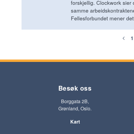
forskjellig. Clockwork sier
samme arbeidskontraktene
Fellesforbundet mener dette
1
Besøk oss
Borggata 2B,
Grønland, Oslo.
Kart