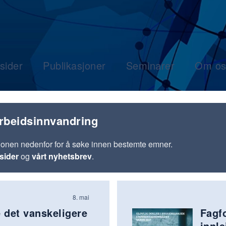
sider
Publikasjoner
Seminarer
Om os
rbeidsinnvandring
jonen nedenfor for å søke innen bestemte emner.
sider
og
vårt nyhetsbrev
.
8. mai
e det vanskeligere
Fagf
innle