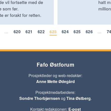
 de vil fortsette med de
hatt mu
 som før.
millio
 er forakt for retten.
…
620
621
622
623
624
625
626
…
7
Fafo Østforum
Prosjektleder og web-redaktør:
Anne Mette Ødegård
Prosjektmedarbeidere:
Sondre Thorbjørnsen
og
Tina Østberg
.
Kontakt redaksjonen:
E-post