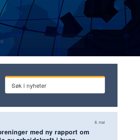
s
Søk i nyheter
8. mai
oreninger med ny rapport om
ie av arbeidskraft i bygg