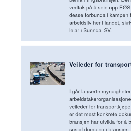
vedtak på å seie opp EØS-
desse forbunda i kampen f
arbeidsliv her i landet, skr
leiar i Sunndal SV.
Veileder for transpor
I går lanserte myndigheten
arbeidstakerorganisasjoner
veileder for transportkjøp
er det mest konkrete doku
bransjen har utvikla for å b
sosial dumping i bransjen,