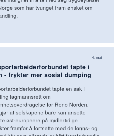
Norge som har tvunget fram ønsket om
andling.
4. mai
portarbeiderforbundet tapte i
n - frykter mer sosial dumping
ortarbeiderforbundet tapte en sak i
ting lagmannsrett om
mhetsoverdragelse for Reno Norden. –
gjør at selskapene bare kan ansette
nte øst-europeere på midlertidige
kter framfor å fortsette med de lønns- og
svilkår som allerede er blitt framforhandla,