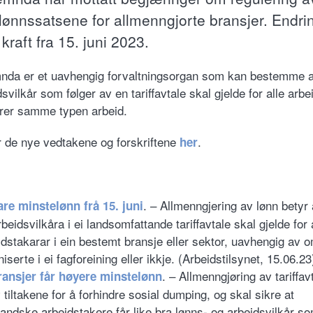
lønnssatsene for allmenngjorte bransjer. Endr
i kraft fra 15. juni 2023.
mnda er et uavhengig forvaltningsorgan som kan bestemme a
svilkår som følger av en tariffavtale skal gjelde for alle arb
rer samme typen arbeid.
r de nye vedtakene og forskriftene
.
her
. – Allmenngjering av lønn betyr 
re minstelønn frå 15. juni
beidsvilkåra i ei landsomfattande tariffavtale skal gjelde for 
idstakarar i ein bestemt bransje eller sektor, uavhengig av o
iserte i ei fagforeining eller ikkje. (Arbeidstilsynet, 15.06.23
. – Allmenngjøring av tariffav
ransjer får høyere minstelønn
 tiltakene for å forhindre sosial dumping, og skal sikre at
landske arbeidstakere får like bra lønns- og arbeidsvilkår s