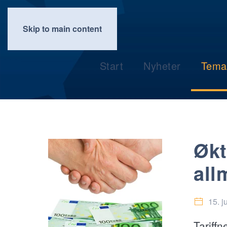
Skip to main content
Start
Nyheter
Tema
Økt
all
15. j
Tariff