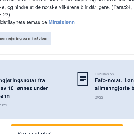
ke, og hindre at de norske vilkårene blir dårligere. (Parat24,
6.23)
idstilsynets temaside
Minstelønn
menngjøring og minstelønn
Publikasjon
ngjøringsnotat fra
Fafo-notat: Løn
 av 10 lønnes under
allmenngjorte b
lønn
2022
 2023
Søk i nyheter