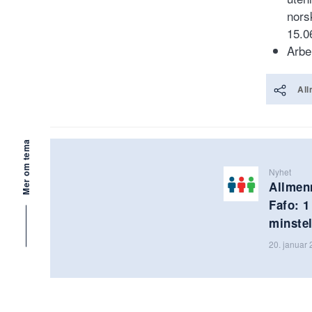
nors
15.0
Arbe
All
Mer om tema
Nyhet
Allmen
Fafo: 1
minste
20. januar