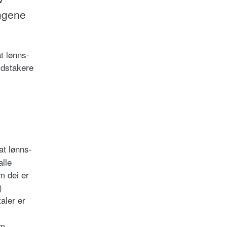
ingene
t lønns-
eidstakere
at lønns-
alle
m dei er
)
taler er
om