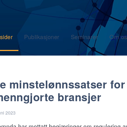
sider
Publikasjoner
Seminarer
Om os
e minstelønnssatser for
menngjorte bransjer
uni 2023
nemnda har mottatt begjæringer om regulering a