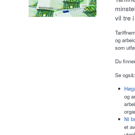
minste
vil tre 
Tariffne
og arbeid
som utfø
Du finne
Se også:
Høga
og ar
arbe
organ
Ni b
et av
uten