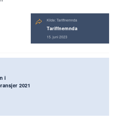
Kilde: Tariffnemnda
Tariffnemnda
15. juni 2023
n i
ransjer 2021