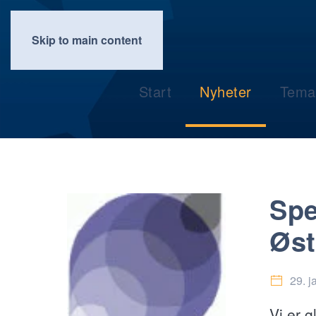
Skip to main content
Start
Nyheter
Tema
Spe
Øst
29. j
Vi er 