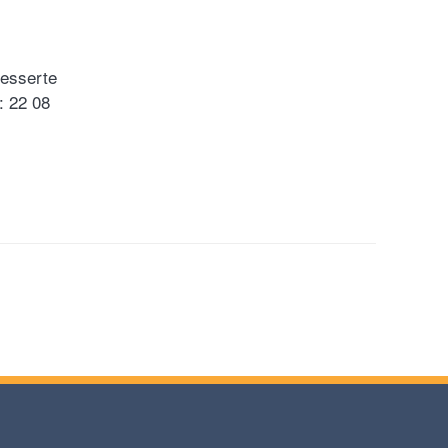
resserte
f: 22 08