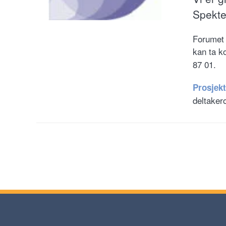
Spekte
Forumet h
kan ta k
87 01.
Prosjekt
deltaker