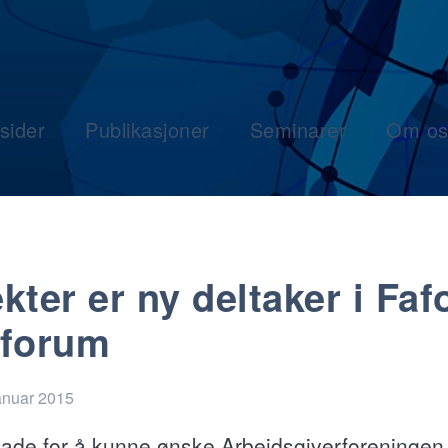
sider
Publikasjoner
Seminarer
Om os
kter er ny deltaker i Faf
forum
anuar 2015
glade for å kunne ønske Arbeidsgiverforeningen