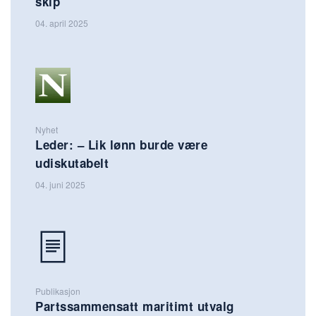
skip
04. april 2025
Nyhet
Leder: – Lik lønn burde være
udiskutabelt
04. juni 2025
Publikasjon
Partssammensatt maritimt utvalg