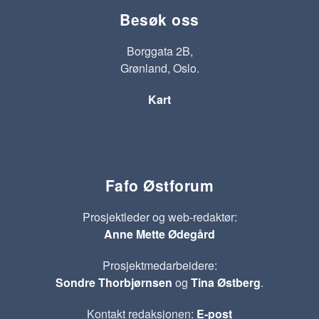
Besøk oss
Borggata 2B,
Grønland, Oslo.
Kart
Fafo Østforum
Prosjektleder og web-redaktør:
Anne Mette Ødegård
Prosjektmedarbeidere:
Sondre Thorbjørnsen
og
Tina Østberg
.
Kontakt redaksjonen:
E-post