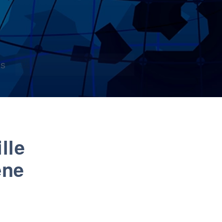
s
lle
ene