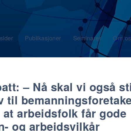
sider
Publikasjoner
Seminarer
Om os
att: – Nå skal vi også sti
v til bemanningsforetak
k at arbeidsfolk får gode
n- og arbeidsvilkår