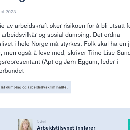
uni 2023
ie av arbeidskraft øker risikoen for å bli utsatt f
e arbeidsvilkår og sosial dumping. Det ordna
slivet i hele Norge må styrkes. Folk skal ha en 
v, men også å leve med, skriver Trine Lise Sun
ngsrepresentant (Ap) og Jørn Eggum, leder i
forbundet
ial dumping og arbeidslivskriminalitet
Nyhet
Arbeidstilsynet innfører