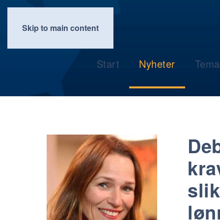
Skip to main content
Start
Nyheter
Tema
Deb
kra
sli
løn