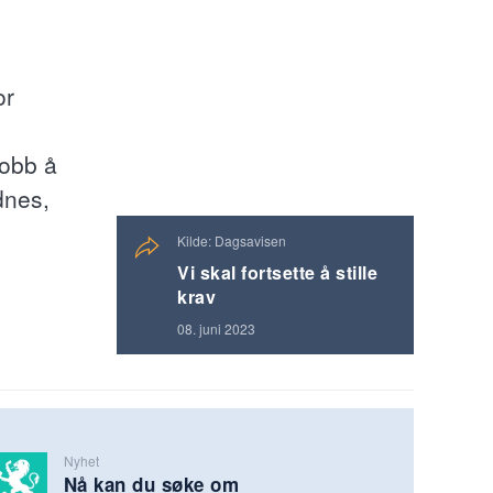
or
jobb å
dnes,
Kilde: Dagsavisen
Vi skal fortsette å stille
krav
08. juni 2023
Nyhet
Nå kan du søke om