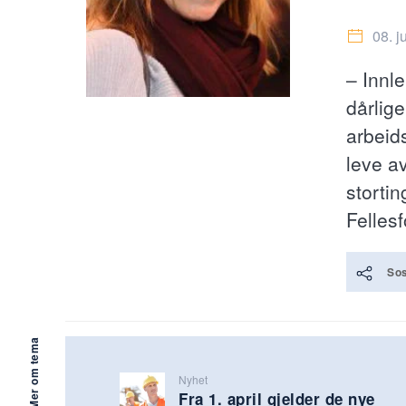
08. j
– Innle
dårlig
arbeid
leve a
storti
Felles
Sos
Mer om tema
Nyhet
Fra 1. april gjelder de nye